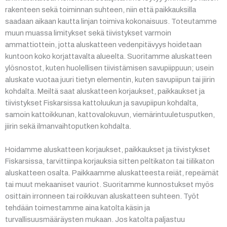
rakenteen sekä toiminnan suhteen, niin että paikkauksilla
saadaan aikaan kautta linjan toimiva kokonaisuus. Toteutamme
muun muassa limitykset sekä tiivistykset varmoin
ammattiottein, jotta aluskatteen vedenpitävyys hoidetaan
kuntoon koko korjattavalta alueelta. Suoritamme aluskatteen
ylösnostot, kuten huolellisen tiivistämisen savupiippuun; usein
aluskate vuotaa juuri tietyn elementin, kuten savupiipun tai jiirin
kohdalta. Meiltä saat aluskatteen korjaukset, paikkaukset ja
tiivistykset Fiskarsissa kattoluukun ja savupiipun kohdalta,
samoin kattoikkunan, kattovalokuvun, viemärintuuletusputken,
jiirin sekä ilmanvaihtoputken kohdalta.
Hoidamme aluskatteen korjaukset, paikkaukset ja tiivistykset
Fiskarsissa, tarvittiinpa korjauksia sitten peltikaton tai tiilikaton
aluskatteen osalta. Paikkaamme aluskatteesta reiät, repeämät
tai muut mekaaniset vauriot. Suoritamme kunnostukset myös
osittain irronneen tai roikkuvan aluskatteen suhteen. Työt
tehdään toimestamme aina katolta käsin ja
turvallisuusmääräysten mukaan. Jos katolta paljastuu