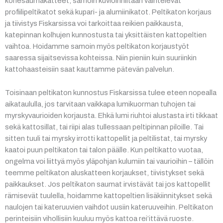
konesaumakatteet, samoin kuvioinniltaan vaihtelevat
profiilipeltikatot sekä kupari- ja alumiinikatot. Peltikaton korjaus
ja tiivistys Fiskarsissa voi tarkoittaa reikien paikkausta,
katepinnan kolhujen kunnostusta tai yksittäisten kattopeltien
vaihtoa. Hoidamme samoin myös peltikaton korjaustyöt
saaressa sijaitsevissa kohteissa. Niin pieniin kuin suuriinkin
kattohaasteisiin saat kauttamme pätevän palvelun.
Toisinaan peltikaton kunnostus Fiskarsissa tulee eteen nopealla
aikataululla, jos tarvitaan vaikkapa lumikuorman tuhojen tai
myrskyvaurioiden korjausta. Ehkä lumi riuhtoi alustasta irti tikkaat
sekä kattosillat, tai riipi alas tullessaan peltipinnan piloille. Tai
sitten tuuli tai myrsky irrotti kattopellit ja peltilistat, tai myrsky
kaatoi puun peltikaton tai talon päälle. Kun peltikatto vuotaa,
ongelma voi liittyä myös yläpohjan kulumiin tai vaurioihin – tällöin
teemme peltikaton aluskatteen korjaukset, tiivistykset sekä
paikkaukset. Jos peltikaton saumat irvistävät tai jos kattopellit
rämisevät tuulella, hoidamme kattopeltien lisäkiinnitykset sekä
naulojen tai kateruuvien vaihdot uusiin kateruuveihin. Peltikaton
perinteisiin vihollisiin kuuluu myös kattoa rei’ittävä ruoste.