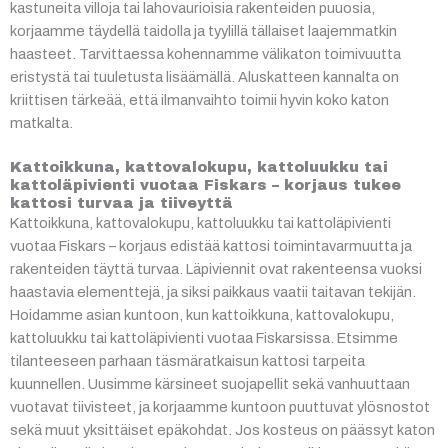
kastuneita villoja tai lahovaurioisia rakenteiden puuosia,
korjaamme täydellä taidolla ja tyylillä tällaiset laajemmatkin
haasteet. Tarvittaessa kohennamme välikaton toimivuutta
eristystä tai tuuletusta lisäämällä. Aluskatteen kannalta on
kriittisen tärkeää, että ilmanvaihto toimii hyvin koko katon
matkalta.
Kattoikkuna, kattovalokupu, kattoluukku tai
kattoläpivienti vuotaa Fiskars – korjaus tukee
kattosi turvaa ja tiiveyttä
Kattoikkuna, kattovalokupu, kattoluukku tai kattoläpivienti
vuotaa Fiskars – korjaus edistää kattosi toimintavarmuutta ja
rakenteiden täyttä turvaa. Läpiviennit ovat rakenteensa vuoksi
haastavia elementtejä, ja siksi paikkaus vaatii taitavan tekijän.
Hoidamme asian kuntoon, kun kattoikkuna, kattovalokupu,
kattoluukku tai kattoläpivienti vuotaa Fiskarsissa. Etsimme
tilanteeseen parhaan täsmäratkaisun kattosi tarpeita
kuunnellen. Uusimme kärsineet suojapellit sekä vanhuuttaan
vuotavat tiivisteet, ja korjaamme kuntoon puuttuvat ylösnostot
sekä muut yksittäiset epäkohdat. Jos kosteus on päässyt katon