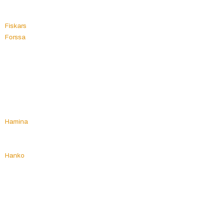
Oulu
F
Outokumpu
Fiskars
Forssa
P
Padasjoki
H
Paimio
Haapajärvi
Paltamo
Haapavesi
Parainen
Hailuoto
Parikkala
Halikko
Parkano
Halsua
Pattijoki
Hamina
Pelkosenniemi
Hammarland
Pello
Hankasalmi
Perho
Hanko
Pernaja
Harjavalta
Perniö
Hartola
Pertteli
Hattula
Pertunmaa
Hauho
Petäjävesi
Haukipudas
Pieksämäki