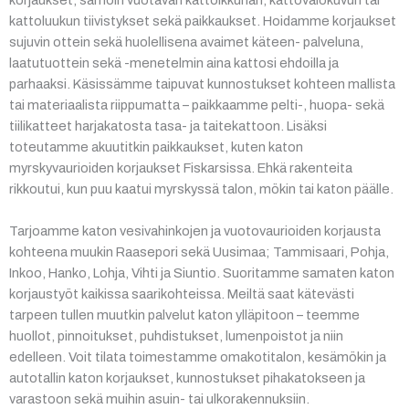
kattoluukun tiivistykset sekä paikkaukset. Hoidamme korjaukset
sujuvin ottein sekä huolellisena avaimet käteen- palveluna,
laatutuottein sekä -menetelmin aina kattosi ehdoilla ja
parhaaksi. Käsissämme taipuvat kunnostukset kohteen mallista
tai materiaalista riippumatta – paikkaamme pelti-, huopa- sekä
tiilikatteet harjakatosta tasa- ja taitekattoon. Lisäksi
toteutamme akuutitkin paikkaukset, kuten katon
myrskyvaurioiden korjaukset Fiskarsissa. Ehkä rakenteita
rikkoutui, kun puu kaatui myrskyssä talon, mökin tai katon päälle.
Tarjoamme katon vesivahinkojen ja vuotovaurioiden korjausta
kohteena muukin Raasepori sekä Uusimaa; Tammisaari, Pohja,
Inkoo, Hanko, Lohja, Vihti ja Siuntio. Suoritamme samaten katon
korjaustyöt kaikissa saarikohteissa. Meiltä saat kätevästi
tarpeen tullen muutkin palvelut katon ylläpitoon – teemme
huollot, pinnoitukset, puhdistukset, lumenpoistot ja niin
edelleen. Voit tilata toimestamme omakotitalon, kesämökin ja
autotallin katon korjaukset, kunnostukset pihakatokseen ja
varastoon sekä muihin asuin- tai ulkorakennuksiin.