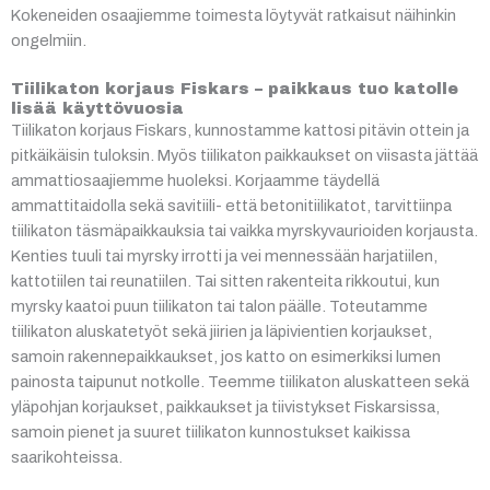
Kokeneiden osaajiemme toimesta löytyvät ratkaisut näihinkin
ongelmiin.
Tiilikaton korjaus Fiskars – paikkaus tuo katolle
lisää käyttövuosia
Tiilikaton korjaus Fiskars, kunnostamme kattosi pitävin ottein ja
pitkäikäisin tuloksin. Myös tiilikaton paikkaukset on viisasta jättää
ammattiosaajiemme huoleksi. Korjaamme täydellä
ammattitaidolla sekä savitiili- että betonitiilikatot, tarvittiinpa
tiilikaton täsmäpaikkauksia tai vaikka myrskyvaurioiden korjausta.
Kenties tuuli tai myrsky irrotti ja vei mennessään harjatiilen,
kattotiilen tai reunatiilen. Tai sitten rakenteita rikkoutui, kun
myrsky kaatoi puun tiilikaton tai talon päälle. Toteutamme
tiilikaton aluskatetyöt sekä jiirien ja läpivientien korjaukset,
samoin rakennepaikkaukset, jos katto on esimerkiksi lumen
painosta taipunut notkolle. Teemme tiilikaton aluskatteen sekä
yläpohjan korjaukset, paikkaukset ja tiivistykset Fiskarsissa,
samoin pienet ja suuret tiilikaton kunnostukset kaikissa
saarikohteissa.