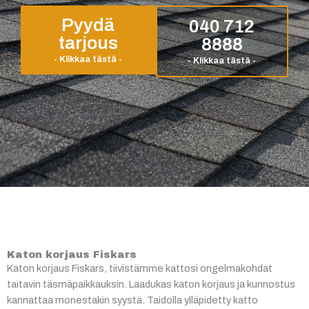
Pyydä
040 712
tarjous
8888
Katon korjaus Fiskars
Katon korjaus Fiskars, tiivistämme kattosi ongelmakohdat
taitavin täsmäpaikkauksin. Laadukas katon korjaus ja kunnostus
kannattaa monestakin syystä. Taidolla ylläpidetty katto