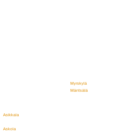
Katon korjauksia luotettavasti koko Suomen
alueella!
Muhos
A
Multia
Akaa
Muonio
Alahärmä
Mustasaari
Alajärvi
Muurame
Alastaro
Muurla
Alavieska
Mynämäki
Alavus
Myrskylä
Angelniemi
Mäntsälä
Anjalankoski
Mänttä
Anttola
Mänttä-Vilppula
Artjärvi
Mäntyharju
Asikkala
N
Askainen
Askola
Naantali
Aura
Nakkila