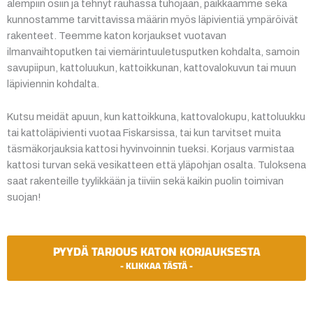
alempiin osiin ja tehnyt rauhassa tuhojaan, paikkaamme sekä
kunnostamme tarvittavissa määrin myös läpivientiä ympäröivät
rakenteet. Teemme katon korjaukset vuotavan
ilmanvaihtoputken tai viemärintuuletusputken kohdalta, samoin
savupiipun, kattoluukun, kattoikkunan, kattovalokuvun tai muun
läpiviennin kohdalta.
Kutsu meidät apuun, kun kattoikkuna, kattovalokupu, kattoluukku
tai kattoläpivienti vuotaa Fiskarsissa, tai kun tarvitset muita
täsmäkorjauksia kattosi hyvinvoinnin tueksi. Korjaus varmistaa
kattosi turvan sekä vesikatteen että yläpohjan osalta. Tuloksena
saat rakenteille tyylikkään ja tiiviin sekä kaikin puolin toimivan
suojan!
PYYDÄ TARJOUS KATON KORJAUKSESTA