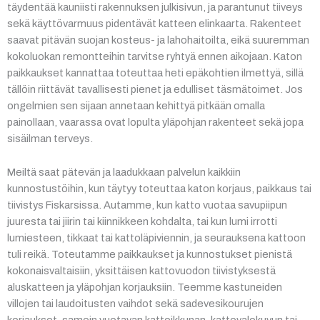
täydentää kauniisti rakennuksen julkisivun, ja parantunut tiiveys
sekä käyttövarmuus pidentävät katteen elinkaarta. Rakenteet
saavat pitävän suojan kosteus- ja lahohaitoilta, eikä suuremman
kokoluokan remontteihin tarvitse ryhtyä ennen aikojaan. Katon
paikkaukset kannattaa toteuttaa heti epäkohtien ilmettyä, sillä
tällöin riittävät tavallisesti pienet ja edulliset täsmätoimet. Jos
ongelmien sen sijaan annetaan kehittyä pitkään omalla
painollaan, vaarassa ovat lopulta yläpohjan rakenteet sekä jopa
sisäilman terveys.
Meiltä saat pätevän ja laadukkaan palvelun kaikkiin
kunnostustöihin, kun täytyy toteuttaa katon korjaus, paikkaus tai
tiivistys Fiskarsissa. Autamme, kun katto vuotaa savupiipun
juuresta tai jiirin tai kiinnikkeen kohdalta, tai kun lumi irrotti
lumiesteen, tikkaat tai kattoläpiviennin, ja seurauksena kattoon
tuli reikä. Toteutamme paikkaukset ja kunnostukset pienistä
kokonaisvaltaisiin, yksittäisen kattovuodon tiivistyksestä
aluskatteen ja yläpohjan korjauksiin. Teemme kastuneiden
villojen tai laudoitusten vaihdot sekä sadevesikourujen
korjaukset, samoin vuotavan kattoikkunan, kattovalokuvun tai