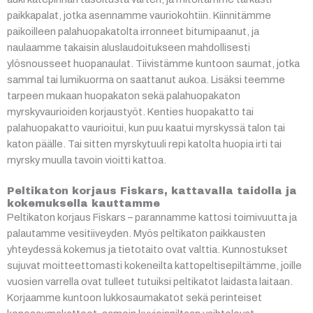
paikkapalat, jotka asennamme vauriokohtiin. Kiinnitämme
paikoilleen palahuopakatolta irronneet bitumipaanut, ja
naulaamme takaisin aluslaudoitukseen mahdollisesti
ylösnousseet huopanaulat. Tiivistämme kuntoon saumat, jotka
sammal tai lumikuorma on saattanut aukoa. Lisäksi teemme
tarpeen mukaan huopakaton sekä palahuopakaton
myrskyvaurioiden korjaustyöt. Kenties huopakatto tai
palahuopakatto vaurioitui, kun puu kaatui myrskyssä talon tai
katon päälle. Tai sitten myrskytuuli repi katolta huopia irti tai
myrsky muulla tavoin vioitti kattoa.
Peltikaton korjaus Fiskars, kattavalla taidolla ja
kokemuksella kauttamme
Peltikaton korjaus Fiskars – parannamme kattosi toimivuutta ja
palautamme vesitiiveyden. Myös peltikaton paikkausten
yhteydessä kokemus ja tietotaito ovat valttia. Kunnostukset
sujuvat moitteettomasti kokeneilta kattopeltisepiltämme, joille
vuosien varrella ovat tulleet tutuiksi peltikatot laidasta laitaan.
Korjaamme kuntoon lukkosaumakatot sekä perinteiset