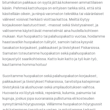
bitumikaton paikkaus on syytä jättää kokeneen ammattilaisen
käsiin. Pehmeä kattohuopa on erityisen tarkka siitä, että sitä
käsitellään oikein, ja niinpä varomaton tekniikka tai vääränlaiset
välineet voisivat herkästi vioittaa kattoa. Meiltä löytyy
korjaukseen laatutuotteet, -massat sekä tiivistysaineet, ja
valitsemme käytettävät menetelmät aina huolella kohteen
mukaan. Kun huopakatto tai palahuopakatto vuotaa, hoidamme
haastavatkin huopakaton tulityöt, samoin taitoa kysyvät
tasakaton korjaukset, paikkaukset ja tiivistykset Fiskarsissa.
Samaten toteutamme huopakaton sekä palahuopakaton
korjaustyöt saarikohteissa. Katto kuin katto ja työ kuin työ,
kauttamme homma hoituu!
Suoritamme huopakaton sekä palahuopakaton korjaukset,
paikkaukset ja tiivistykset Fiskarsissa, tarvitsitpa katepinnan
tiivistyksiä tai alushuovan sekä umpilaudoituksen vaihtoa.
Huovasta voi löytyä reikiä, repeämiä, kulumia, painumia tai
kupruja, joskus jopa suoranaisia pullistumia eli kosteuden
synnyttämiä höyrypusseja. Viillämme huopakaton höyrypussit
auki katepinnan tasoitusta varten, ja mitoitamme tarkasti