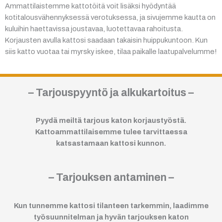
Ammattilaistemme kattotöitä voit lisäksi hyödyntää
kotitalousvähennyksessä verotuksessa, ja sivujemme kautta on
kuluihin haettavissa joustavaa, luotettavaa rahoitusta.
Korjausten avulla kattosi saadaan takaisin huippukuntoon. Kun
siis katto vuotaa tai myrsky iskee, tilaa paikalle laatupalvelumme!
– Tarjouspyyntö ja alkukartoitus –
Pyydä meiltä tarjous katon korjaustyöstä.
Kattoammattilaisemme tulee tarvittaessa
katsastamaan kattosi kunnon.
– Tarjouksen antaminen –
Kun tunnemme kattosi tilanteen tarkemmin, laadimme
työsuunnitelman ja hyvän tarjouksen katon