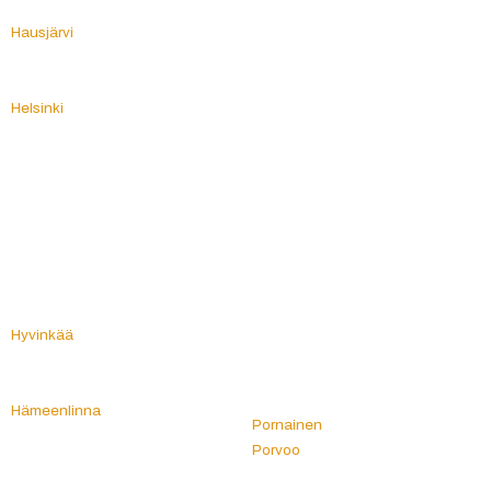
Haukivuori
Pielavesi
Hausjärvi
Pietarsaari
Heinola
Piikkiö
Heinävesi
Piippola
Helsinki
Pihtipudas
Himanka
Pirkanmaa
Hinnerjoki
Pirkkala
Hirvensalmi
Pohja
Hollola
Pohjanmaa
Honkajoki
Pohjois-Karjala
Huittinen
Pohjois-Pohjanmaa
Humppila
Pohjois-Savo
Hyrynsalmi
Pohjois-Suomi
Hyvinkää
Polvijärvi
Hämeenkoski
Pomarkku
Hämeenkyrö
Pori
Hämeenlinna
Pornainen
I
Porvoo
Ii
Posio