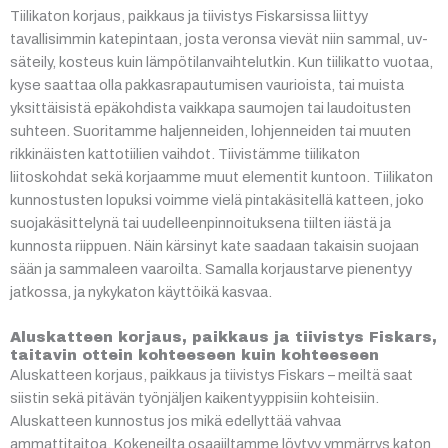
Tiilikaton korjaus, paikkaus ja tiivistys Fiskarsissa liittyy
tavallisimmin katepintaan, josta veronsa vievät niin sammal, uv-
säteily, kosteus kuin lämpötilanvaihtelutkin. Kun tiilikatto vuotaa,
kyse saattaa olla pakkasrapautumisen vaurioista, tai muista
yksittäisistä epäkohdista vaikkapa saumojen tai laudoitusten
suhteen. Suoritamme haljenneiden, lohjenneiden tai muuten
rikkinäisten kattotiilien vaihdot. Tiivistämme tiilikaton
liitoskohdat sekä korjaamme muut elementit kuntoon. Tiilikaton
kunnostusten lopuksi voimme vielä pintakäsitellä katteen, joko
suojakäsittelynä tai uudelleenpinnoituksena tiilten iästä ja
kunnosta riippuen. Näin kärsinyt kate saadaan takaisin suojaan
sään ja sammaleen vaaroilta. Samalla korjaustarve pienentyy
jatkossa, ja nykykaton käyttöikä kasvaa.
Aluskatteen korjaus, paikkaus ja tiivistys Fiskars,
taitavin ottein kohteeseen kuin kohteeseen
Aluskatteen korjaus, paikkaus ja tiivistys Fiskars – meiltä saat
siistin sekä pitävän työnjäljen kaikentyyppisiin kohteisiin.
Aluskatteen kunnostus jos mikä edellyttää vahvaa
ammattitaitoa. Kokeneilta osaajiltamme löytyy ymmärrys katon