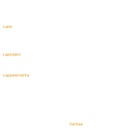
Kärsämäki
Urjala
Köyliö
Utajärvi
Utsjoki
L
Uukuniemi
Lahti
Uurainen
Laihia
Uusikaarlepyy
Laitila
Uusikaupunki
Lammi
Uusimaa
Lapinjärvi
Lapinlahti
V
Lappajärvi
Vaala
Lappeenranta
Vaasa
Lappi
Vahto
Lapua
Valkeakoski
Lapväärtti
Valkeala
Laukaa
Valtimo
Lavia
Vammala
Lehtimäki
Vampula
Leivonmäki
Vantaa
Lemi
Varkaus