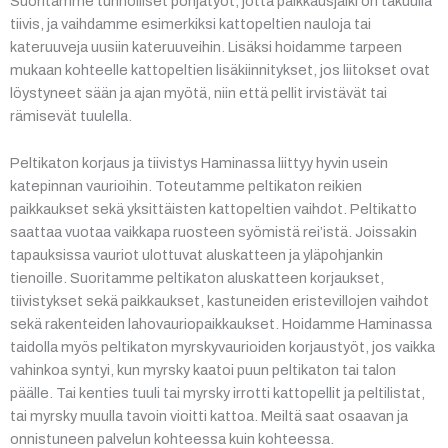
Suoritamme tunnolliset pohjatyöt, jotta paikkausjälki on takuulla
tiivis, ja vaihdamme esimerkiksi kattopeltien nauloja tai
kateruuveja uusiin kateruuveihin. Lisäksi hoidamme tarpeen
mukaan kohteelle kattopeltien lisäkiinnitykset, jos liitokset ovat
löystyneet sään ja ajan myötä, niin että pellit irvistävät tai
rämisevät tuulella.
Peltikaton korjaus ja tiivistys Haminassa liittyy hyvin usein
katepinnan vaurioihin. Toteutamme peltikaton reikien
paikkaukset sekä yksittäisten kattopeltien vaihdot. Peltikatto
saattaa vuotaa vaikkapa ruosteen syömistä rei’istä. Joissakin
tapauksissa vauriot ulottuvat aluskatteen ja yläpohjankin
tienoille. Suoritamme peltikaton aluskatteen korjaukset,
tiivistykset sekä paikkaukset, kastuneiden eristevillojen vaihdot
sekä rakenteiden lahovauriopaikkaukset. Hoidamme Haminassa
taidolla myös peltikaton myrskyvaurioiden korjaustyöt, jos vaikka
vahinkoa syntyi, kun myrsky kaatoi puun peltikaton tai talon
päälle. Tai kenties tuuli tai myrsky irrotti kattopellit ja peltilistat,
tai myrsky muulla tavoin vioitti kattoa. Meiltä saat osaavan ja
onnistuneen palvelun kohteessa kuin kohteessa.