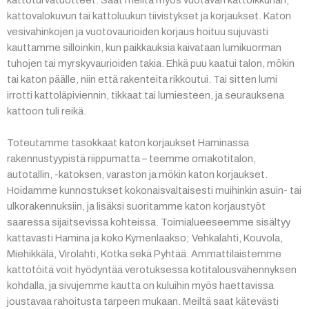
kattovalokuvun tai kattoluukun tiivistykset ja korjaukset. Katon
vesivahinkojen ja vuotovaurioiden korjaus hoituu sujuvasti
kauttamme silloinkin, kun paikkauksia kaivataan lumikuorman
tuhojen tai myrskyvaurioiden takia. Ehkä puu kaatui talon, mökin
tai katon päälle, niin että rakenteita rikkoutui. Tai sitten lumi
irrotti kattoläpiviennin, tikkaat tai lumiesteen, ja seurauksena
kattoon tuli reikä.
Toteutamme tasokkaat katon korjaukset Haminassa
rakennustyypistä riippumatta – teemme omakotitalon,
autotallin, -katoksen, varaston ja mökin katon korjaukset.
Hoidamme kunnostukset kokonaisvaltaisesti muihinkin asuin- tai
ulkorakennuksiin, ja lisäksi suoritamme katon korjaustyöt
saaressa sijaitsevissa kohteissa. Toimialueeseemme sisältyy
kattavasti Hamina ja koko Kymenlaakso; Vehkalahti, Kouvola,
Miehikkälä, Virolahti, Kotka sekä Pyhtää. Ammattilaistemme
kattotöitä voit hyödyntää verotuksessa kotitalousvähennyksen
kohdalla, ja sivujemme kautta on kuluihin myös haettavissa
joustavaa rahoitusta tarpeen mukaan. Meiltä saat kätevästi