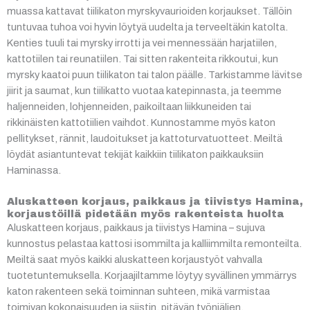
muassa kattavat tiilikaton myrskyvaurioiden korjaukset. Tällöin
tuntuvaa tuhoa voi hyvin löytyä uudelta ja terveeltäkin katolta.
Kenties tuuli tai myrsky irrotti ja vei mennessään harjatiilen,
kattotiilen tai reunatiilen. Tai sitten rakenteita rikkoutui, kun
myrsky kaatoi puun tiilikaton tai talon päälle. Tarkistamme lävitse
jiirit ja saumat, kun tiilikatto vuotaa katepinnasta, ja teemme
haljenneiden, lohjenneiden, paikoiltaan liikkuneiden tai
rikkinäisten kattotiilien vaihdot. Kunnostamme myös katon
pellitykset, rännit, laudoitukset ja kattoturvatuotteet. Meiltä
löydät asiantuntevat tekijät kaikkiin tiilikaton paikkauksiin
Haminassa.
Aluskatteen korjaus, paikkaus ja tiivistys Hamina,
korjaustöillä pidetään myös rakenteista huolta
Aluskatteen korjaus, paikkaus ja tiivistys Hamina – sujuva
kunnostus pelastaa kattosi isommilta ja kalliimmilta remonteilta.
Meiltä saat myös kaikki aluskatteen korjaustyöt vahvalla
tuotetuntemuksella. Korjaajiltamme löytyy syvällinen ymmärrys
katon rakenteen sekä toiminnan suhteen, mikä varmistaa
toimivan kokonaisuuden ja siistin, pitävän työnjäljen.