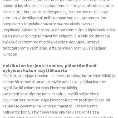
saaneet katolla aikaan. Leikkaamme auki myös selkeät kuprut eli
niin sanotut huopakaton höyrypussit, jos kosteus on päässyt
kermien väliin näkyvästi pullistamaan huovan. Autamme, jos
huopakatto tai palahuopakatto vuotaa alushuovan ja
umpilaudoituksen suhteen. Kunnostamme jiirit ja läpiviennit sekä
palahuopakaton repsottavat bitumipaanut. Kaikki tarvikkeet ja
työkalut valitsemme huolella katollesi sopiviksi. Kattava
tietotaitomme varmistaa, että tekninen toimivuus saadaan
kuntoon.
Peltikaton korjaus Hamina, pidentämässä
nykyisen katon käyttökaarta
Peltikaton korjaus Hamina – kunnostus jatkaa katon käyttöikää ja
vähentää remonttitarvetta. Myös peltikaton paikkaukset on
syytä jättää asiantuntevan tiimimme käsiin.
Kattopeltisepiltämme korjaus hoituu tyylillä pohjatöistä
piipunhattuun saakka, olipa kyseessä sitten profiilipeltikate tai
vaikka lukkosauma- tai konesaumakatto. Toteutamme
peltikaton korjaustyöt saaressa sijaitsevissa kohteissa.