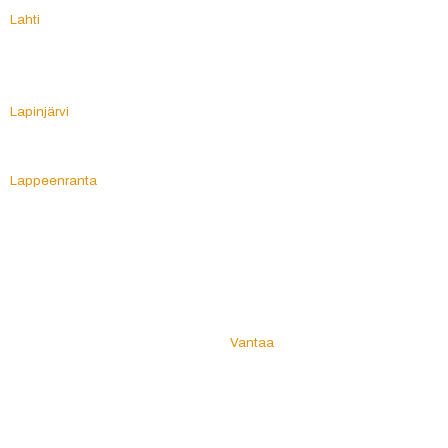
Uukuniemi
Lahti
Uurainen
Laihia
Uusikaarlepyy
Laitila
Uusikaupunki
Lammi
Uusimaa
Lapinjärvi
Lapinlahti
V
Lappajärvi
Vaala
Lappeenranta
Vaasa
Lappi
Vahto
Lapua
Valkeakoski
Lapväärtti
Valkeala
Laukaa
Valtimo
Lavia
Vammala
Lehtimäki
Vampula
Leivonmäki
Vantaa
Lemi
Varkaus
Lemu
Varpaisjärvi
Lempäälä
Varsinais-Suomi
Leppävirta
Vehkalahti