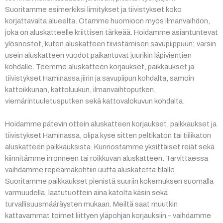
Suoritamme esimerkiksi limitykset ja tiivistykset koko
korjattavalta alueelta. Otamme huomioon myös ilmanvaihdon,
joka on aluskatteelle kriittisen tärkeää. Hoidamme asiantuntevat
ylösnostot, kuten aluskatteen tiivistämisen savupiippuun; varsin
usein aluskatteen vuodot paikantuvat juurikin läpivientien
kohdalle. Teemme aluskatteen korjaukset, paikkaukset ja
tiivistykset Haminassa jiirin ja savupiipun kohdalta, samoin
kattoikkunan, kattoluukun, ilmanvaihtoputken,
viemärintuuletusputken sekä kattovalokuvun kohdalta.
Hoidamme pätevin ottein aluskatteen korjaukset, paikkaukset ja
tiivistykset Haminassa, olipa kyse sitten peltikaton tai tiilikaton
aluskatteen paikkauksista. Kunnostamme yksittäiset reiät sekä
kiinnitämme irronneen tai roikkuvan aluskatteen. Tarvittaessa
vaihdamme repeämäkohtiin uutta aluskatetta tilalle.
Suoritamme paikkaukset pienistä suuriin kokemuksen suomalla
varmuudella, laatutuottein aina katolta käsin sekä
turvallisuusmääräysten mukaan. Meiltä saat muutkin
kattavammat toimet liittyen yläpohjan korjauksiin – vaihdamme