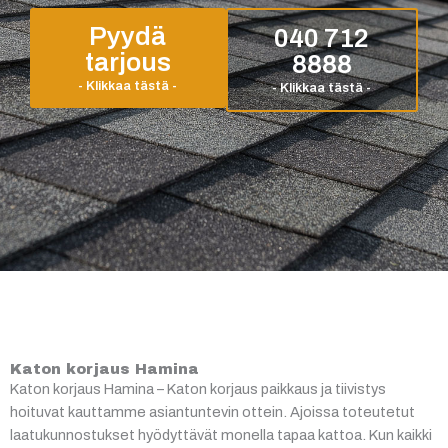
Pyydä
040 712
tarjous
8888
Katon korjaus Hamina
Katon korjaus Hamina – Katon korjaus paikkaus ja tiivistys
hoituvat kauttamme asiantuntevin ottein. Ajoissa toteutetut
laatukunnostukset hyödyttävät monella tapaa kattoa. Kun kaikki