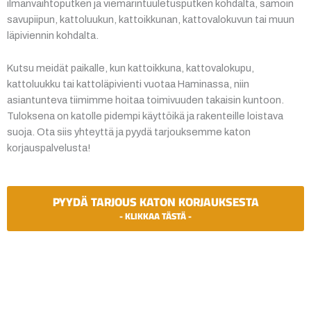
ilmanvaihtoputken ja viemärintuuletusputken kohdalta, samoin
savupiipun, kattoluukun, kattoikkunan, kattovalokuvun tai muun
läpiviennin kohdalta.
Kutsu meidät paikalle, kun kattoikkuna, kattovalokupu,
kattoluukku tai kattoläpivienti vuotaa Haminassa, niin
asiantunteva tiimimme hoitaa toimivuuden takaisin kuntoon.
Tuloksena on katolle pidempi käyttöikä ja rakenteille loistava
suoja. Ota siis yhteyttä ja pyydä tarjouksemme katon
korjauspalvelusta!
PYYDÄ TARJOUS KATON KORJAUKSESTA
Katon korjauksia luotettavasti koko Suomen
alueella!