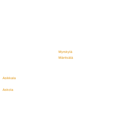
Muhos
A
Multia
Akaa
Muonio
Alahärmä
Mustasaari
Alajärvi
Muurame
Alastaro
Muurla
Alavieska
Mynämäki
Alavus
Myrskylä
Angelniemi
Mäntsälä
Anjalankoski
Mänttä
Anttola
Mänttä-Vilppula
Artjärvi
Mäntyharju
Asikkala
N
Askainen
Askola
Naantali
Aura
Nakkila
Nastola
B
Nilsiä
Bromarv
Nivala