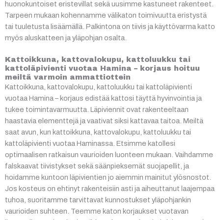
huonokuntoiset eristevillat sekä uusimme kastuneet rakenteet.
Tarpeen mukaan kohennamme välikaton toimivuutta eristystä
tai tuuletusta lisäämällä. Palkintona on tiivis ja käyttövarma katto
myös aluskatteen ja yläpohjan osalta.
Kattoikkuna, kattovalokupu, kattoluukku tai
kattoläpivienti vuotaa Hamina – korjaus hoituu
meiltä varmoin ammattiottein
Kattoikkuna, kattovalokupu, kattoluukku tai kattoläpivienti
vuotaa Hamina – korjaus edistää kattosi täyttä hyvinvointia ja
tukee toimintavarmuutta. Läpiviennit ovat rakenteeltaan
haastavia elementtejä ja vaativat siksi kattavaa taitoa. Meiltä
saat avun, kun kattoikkuna, kattovalokupu, kattoluukku tai
kattoläpivienti vuotaa Haminassa. Etsimme katollesi
optimaalisen ratkaisun vaurioiden luonteen mukaan. Vaihdamme
falskaavat tiivistykset sekä säänpieksemät suojapellit, ja
hoidamme kuntoon läpivientien jo aiemmin mainitut ylösnostot.
Jos kosteus on ehtinyt rakenteisiin asti ja aiheuttanut laajempaa
tuhoa, suoritamme tarvittavat kunnostukset yläpohjankin
vaurioiden suhteen. Teemme katon korjaukset vuotavan