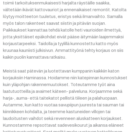
toimii tarkoituksenmukaisesti harjalta räystäille saakka,
vältetään ikävät kattovauriot ja ennenaikaiset remontit. Katolta
löytyy moitteeton tuuletus, eristys sekä ilmanvaihto. Samalla
myös talon rakenteet saavat siistin ja pitävän suojan.
Paikkaukset kannattaa tehdä katolle heti vaurioiden ilmettyä,
jotta yksittäiset epäkohdat eivät pääse äitymään laajemmaksi
korjaustarpeeksi. Taidolla ja tyylillä kunnostettu katto myös
kruunaa kauniisti julkisivun. Ammattityönä tehty korjaus on siis
kaikin puolin kannattava ratkaisu.
Meistä saat pätevän ja luotettavan kumppanin kaikkiin katon
korjauksiin Haminassa. Hoidamme niin katepinnan kunnostukset
kuin yläpohjan rakennemuutokset. Toteutamme työt aina
laatutuotteilla ja avaimet käteen- palveluna. Korjaamme sekä
harja-, auma- että taitekatot pellistä tiileen ja palahuopaan.
Autamme, kun katto vuotaa savupiipun juuresta tai sauman tai
kiinnikkeen kohdalta, ja teemme kastuneiden villojen tai
laudoitusten vaihdot sekä revenneen aluskatteen korjaukset.
Kunnostamme repsottavat sadevesikourut ja aikansa eläneet
kattoturvatuotteet. Saat meiltä myös vuotavan kattoikkunan,