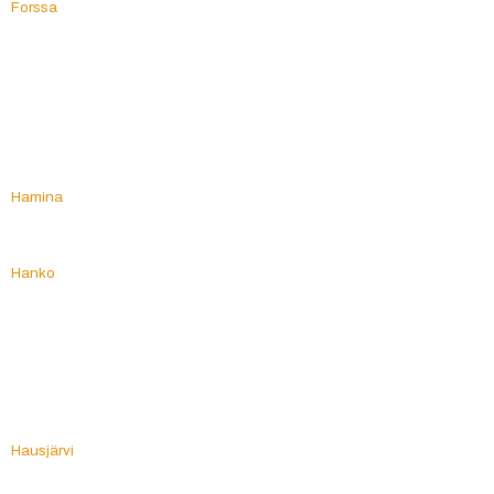
Forssa
P
Padasjoki
H
Paimio
Haapajärvi
Paltamo
Haapavesi
Parainen
Hailuoto
Parikkala
Halikko
Parkano
Halsua
Pattijoki
Hamina
Pelkosenniemi
Hammarland
Pello
Hankasalmi
Perho
Hanko
Pernaja
Harjavalta
Perniö
Hartola
Pertteli
Hattula
Pertunmaa
Hauho
Petäjävesi
Haukipudas
Pieksämäki
Haukivuori
Pielavesi
Hausjärvi
Pietarsaari
Heinola
Piikkiö