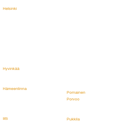
Heinävesi
Piippola
Helsinki
Pihtipudas
Himanka
Pirkanmaa
Hinnerjoki
Pirkkala
Hirvensalmi
Pohja
Hollola
Pohjanmaa
Honkajoki
Pohjois-Karjala
Huittinen
Pohjois-Pohjanmaa
Humppila
Pohjois-Savo
Hyrynsalmi
Pohjois-Suomi
Hyvinkää
Polvijärvi
Hämeenkoski
Pomarkku
Hämeenkyrö
Pori
Hämeenlinna
Pornainen
I
Porvoo
Ii
Posio
Iisalmi
Pudasjärvi
Iitti
Pukkila
Ikaalinen
Pulkkila