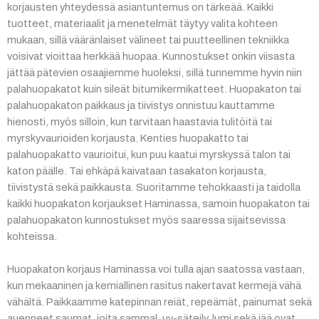
korjausten yhteydessä asiantuntemus on tärkeää. Kaikki
tuotteet, materiaalit ja menetelmät täytyy valita kohteen
mukaan, sillä vääränlaiset välineet tai puutteellinen tekniikka
voisivat vioittaa herkkää huopaa. Kunnostukset onkin viisasta
jättää pätevien osaajiemme huoleksi, sillä tunnemme hyvin niin
palahuopakatot kuin sileät bitumikermikatteet. Huopakaton tai
palahuopakaton paikkaus ja tiivistys onnistuu kauttamme
hienosti, myös silloin, kun tarvitaan haastavia tulitöitä tai
myrskyvaurioiden korjausta. Kenties huopakatto tai
palahuopakatto vaurioitui, kun puu kaatui myrskyssä talon tai
katon päälle. Tai ehkäpä kaivataan tasakaton korjausta,
tiivistystä sekä paikkausta. Suoritamme tehokkaasti ja taidolla
kaikki huopakaton korjaukset Haminassa, samoin huopakaton tai
palahuopakaton kunnostukset myös saaressa sijaitsevissa
kohteissa.
Huopakaton korjaus Haminassa voi tulla ajan saatossa vastaan,
kun mekaaninen ja kemiallinen rasitus nakertavat kermejä vähä
vähältä. Paikkaamme katepinnan reiät, repeämät, painumat sekä
auenneet saumat, joita sammal, uv-säteily, lumi sekä jää ovat