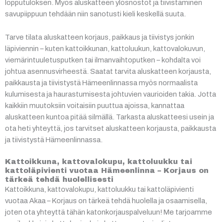
lopputuloksen. Myös aluskatteen ylösnostot ja tiivistäminen
savupiippuun tehdään niin sanotusti kieli keskellä suuta.
Tarve tilata aluskatteen korjaus, paikkaus ja tiivistys jonkin
läpiviennin – kuten kattoikkunan, kattoluukun, kattovalokuvun,
viemärintuuletusputken tai ilmanvaihtoputken – kohdalta voi
johtua asennusvirheestä. Saatat tarvita aluskatteen korjausta,
paikkausta ja tiivistystä Hämeenlinnassa myös normaalista
kulumisesta ja haurastumisesta johtuvien vaurioiden takia. Jotta
kaikkiin muutoksiin voitaisiin puuttua ajoissa, kannattaa
aluskatteen kuntoa pitää silmällä. Tarkasta aluskatteesi usein ja
ota heti yhteyttä, jos tarvitset aluskatteen korjausta, paikkausta
ja tiivistystä Hämeenlinnassa.
Kattoikkuna, kattovalokupu, kattoluukku tai
kattoläpivienti vuotaa Hämeenlinna – Korjaus on
tärkeä tehdä huolellisesti
Kattoikkuna, kattovalokupu, kattoluukku tai kattoläpivienti
vuotaa Akaa – Korjaus on tärkeä tehdä huolella ja osaamisella,
joten ota yhteyttä tähän katonkorjauspalveluun! Me tarjoamme