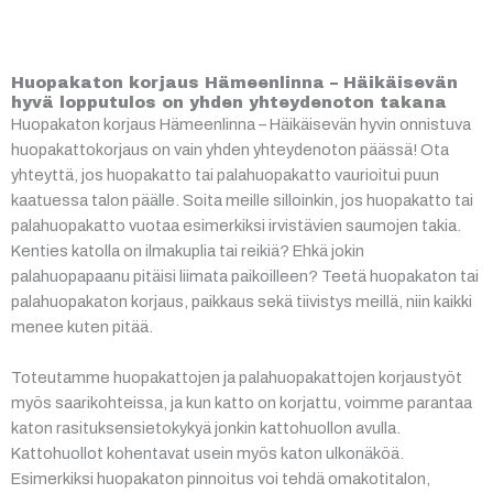
Huopakaton korjaus Hämeenlinna – Häikäisevän
hyvä lopputulos on yhden yhteydenoton takana
Huopakaton korjaus Hämeenlinna – Häikäisevän hyvin onnistuva
huopakattokorjaus on vain yhden yhteydenoton päässä! Ota
yhteyttä, jos huopakatto tai palahuopakatto vaurioitui puun
kaatuessa talon päälle. Soita meille silloinkin, jos huopakatto tai
palahuopakatto vuotaa esimerkiksi irvistävien saumojen takia.
Kenties katolla on ilmakuplia tai reikiä? Ehkä jokin
palahuopapaanu pitäisi liimata paikoilleen? Teetä huopakaton tai
palahuopakaton korjaus, paikkaus sekä tiivistys meillä, niin kaikki
menee kuten pitää.
Toteutamme huopakattojen ja palahuopakattojen korjaustyöt
myös saarikohteissa, ja kun katto on korjattu, voimme parantaa
katon rasituksensietokykyä jonkin kattohuollon avulla.
Kattohuollot kohentavat usein myös katon ulkonäköä.
Esimerkiksi huopakaton pinnoitus voi tehdä omakotitalon,