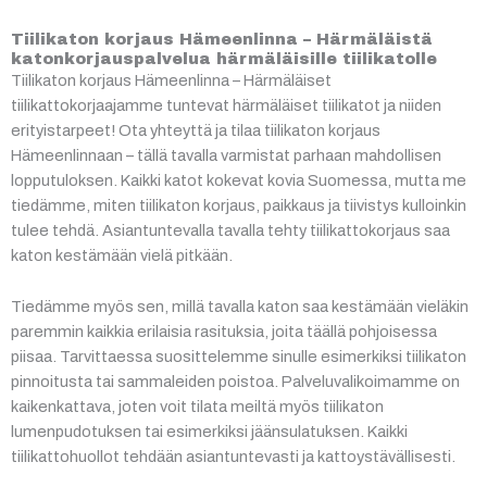
Tiilikaton korjaus Hämeenlinna – Härmäläistä
katonkorjauspalvelua härmäläisille tiilikatolle
Tiilikaton korjaus Hämeenlinna – Härmäläiset
tiilikattokorjaajamme tuntevat härmäläiset tiilikatot ja niiden
erityistarpeet! Ota yhteyttä ja tilaa tiilikaton korjaus
Hämeenlinnaan – tällä tavalla varmistat parhaan mahdollisen
lopputuloksen. Kaikki katot kokevat kovia Suomessa, mutta me
tiedämme, miten tiilikaton korjaus, paikkaus ja tiivistys kulloinkin
tulee tehdä. Asiantuntevalla tavalla tehty tiilikattokorjaus saa
katon kestämään vielä pitkään.
Tiedämme myös sen, millä tavalla katon saa kestämään vieläkin
paremmin kaikkia erilaisia rasituksia, joita täällä pohjoisessa
piisaa. Tarvittaessa suosittelemme sinulle esimerkiksi tiilikaton
pinnoitusta tai sammaleiden poistoa. Palveluvalikoimamme on
kaikenkattava, joten voit tilata meiltä myös tiilikaton
lumenpudotuksen tai esimerkiksi jäänsulatuksen. Kaikki
tiilikattohuollot tehdään asiantuntevasti ja kattoystävällisesti.