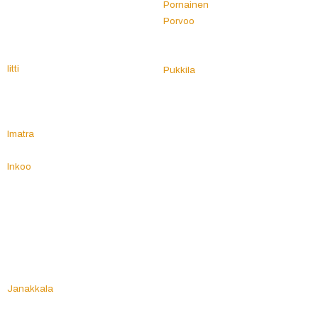
Pornainen
I
Porvoo
Ii
Posio
Iisalmi
Pudasjärvi
Iitti
Pukkila
Ikaalinen
Pulkkila
Ilmajoki
Punkalaidun
Ilomantsi
Puolanka
Imatra
Puumala
Inari
Pyhtää
Inkoo
Pyhäjoki
Isojoki
Pyhäjärvi
Isokyrö
Pyhämaa
Itä-Suomi
Pyhäntä
Pyhäranta
J
Pyhäselkä
Jaala
Pylkönmäki
Jalasjärvi
Päijät-Häme
Janakkala
Pälkäne
Joensuu
Pöytyä