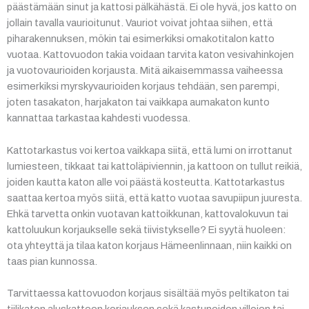
päästämään sinut ja kattosi pälkähästä. Ei ole hyvä, jos katto on
jollain tavalla vaurioitunut. Vauriot voivat johtaa siihen, että
piharakennuksen, mökin tai esimerkiksi omakotitalon katto
vuotaa. Kattovuodon takia voidaan tarvita katon vesivahinkojen
ja vuotovaurioiden korjausta. Mitä aikaisemmassa vaiheessa
esimerkiksi myrskyvaurioiden korjaus tehdään, sen parempi,
joten tasakaton, harjakaton tai vaikkapa aumakaton kunto
kannattaa tarkastaa kahdesti vuodessa.
Kattotarkastus voi kertoa vaikkapa siitä, että lumi on irrottanut
lumiesteen, tikkaat tai kattoläpiviennin, ja kattoon on tullut reikiä,
joiden kautta katon alle voi päästä kosteutta. Kattotarkastus
saattaa kertoa myös siitä, että katto vuotaa savupiipun juuresta.
Ehkä tarvetta onkin vuotavan kattoikkunan, kattovalokuvun tai
kattoluukun korjaukselle sekä tiivistykselle? Ei syytä huoleen:
ota yhteyttä ja tilaa katon korjaus Hämeenlinnaan, niin kaikki on
taas pian kunnossa.
Tarvittaessa kattovuodon korjaus sisältää myös peltikaton tai