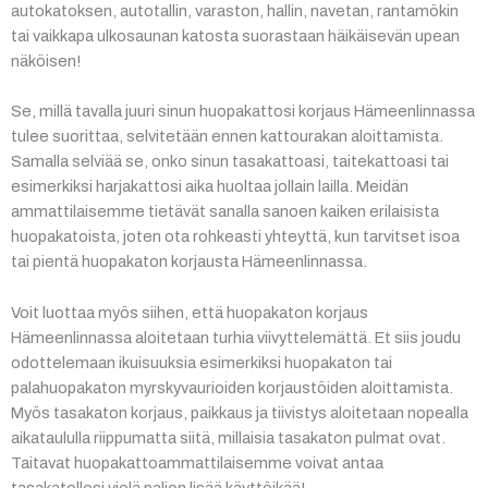
autokatoksen, autotallin, varaston, hallin, navetan, rantamökin
tai vaikkapa ulkosaunan katosta suorastaan häikäisevän upean
näköisen!
Se, millä tavalla juuri sinun huopakattosi korjaus Hämeenlinnassa
tulee suorittaa, selvitetään ennen kattourakan aloittamista.
Samalla selviää se, onko sinun tasakattoasi, taitekattoasi tai
esimerkiksi harjakattosi aika huoltaa jollain lailla. Meidän
ammattilaisemme tietävät sanalla sanoen kaiken erilaisista
huopakatoista, joten ota rohkeasti yhteyttä, kun tarvitset isoa
tai pientä huopakaton korjausta Hämeenlinnassa.
Voit luottaa myös siihen, että huopakaton korjaus
Hämeenlinnassa aloitetaan turhia viivyttelemättä. Et siis joudu
odottelemaan ikuisuuksia esimerkiksi huopakaton tai
palahuopakaton myrskyvaurioiden korjaustöiden aloittamista.
Myös tasakaton korjaus, paikkaus ja tiivistys aloitetaan nopealla
aikataululla riippumatta siitä, millaisia tasakaton pulmat ovat.
Taitavat huopakattoammattilaisemme voivat antaa
tasakatollesi vielä paljon lisää käyttöikää!