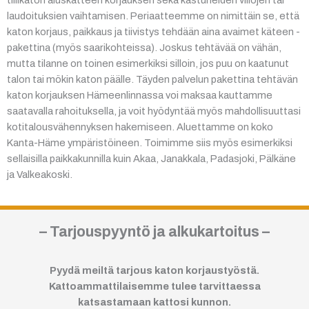
tiilikaton aluskatteen korjauksen sekä kastuneiden villojen tai
laudoituksien vaihtamisen. Periaatteemme on nimittäin se, että
katon korjaus, paikkaus ja tiivistys tehdään aina avaimet käteen -
pakettina (myös saarikohteissa). Joskus tehtävää on vähän,
mutta tilanne on toinen esimerkiksi silloin, jos puu on kaatunut
talon tai mökin katon päälle. Täyden palvelun pakettina tehtävän
katon korjauksen Hämeenlinnassa voi maksaa kauttamme
saatavalla rahoituksella, ja voit hyödyntää myös mahdollisuuttasi
kotitalousvähennyksen hakemiseen. Aluettamme on koko
Kanta-Häme ympäristöineen. Toimimme siis myös esimerkiksi
sellaisilla paikkakunnilla kuin Akaa, Janakkala, Padasjoki, Pälkäne
ja Valkeakoski.
– Tarjouspyyntö ja alkukartoitus –
Pyydä meiltä tarjous katon korjaustyöstä.
Kattoammattilaisemme tulee tarvittaessa
katsastamaan kattosi kunnon.