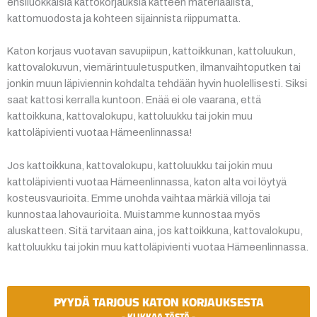
ensiluokkaisia kattokorjauksia katteen materiaalista,
kattomuodosta ja kohteen sijainnista riippumatta.
Katon korjaus vuotavan savupiipun, kattoikkunan, kattoluukun,
kattovalokuvun, viemärintuuletusputken, ilmanvaihtoputken tai
jonkin muun läpiviennin kohdalta tehdään hyvin huolellisesti. Siksi
saat kattosi kerralla kuntoon. Enää ei ole vaarana, että
kattoikkuna, kattovalokupu, kattoluukku tai jokin muu
kattoläpivienti vuotaa Hämeenlinnassa!
Jos kattoikkuna, kattovalokupu, kattoluukku tai jokin muu
kattoläpivienti vuotaa Hämeenlinnassa, katon alta voi löytyä
kosteusvaurioita. Emme unohda vaihtaa märkiä villoja tai
kunnostaa lahovaurioita. Muistamme kunnostaa myös
aluskatteen. Sitä tarvitaan aina, jos kattoikkuna, kattovalokupu,
kattoluukku tai jokin muu kattoläpivienti vuotaa Hämeenlinnassa.
PYYDÄ TARJOUS KATON KORJAUKSESTA