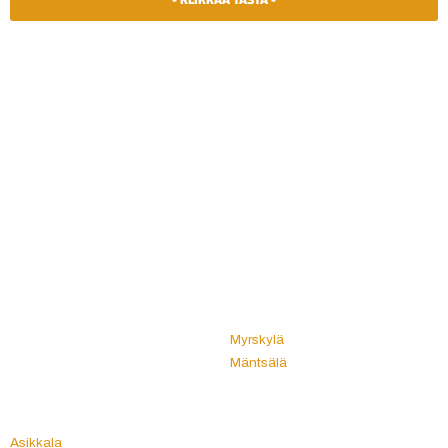
Katon korjauksia luotettavasti koko Suomen
alueella!
Muhos
A
Multia
Akaa
Muonio
Alahärmä
Mustasaari
Alajärvi
Muurame
Alastaro
Muurla
Alavieska
Mynämäki
Alavus
Myrskylä
Angelniemi
Mäntsälä
Anjalankoski
Mänttä
Anttola
Mänttä-Vilppula
Artjärvi
Mäntyharju
Asikkala