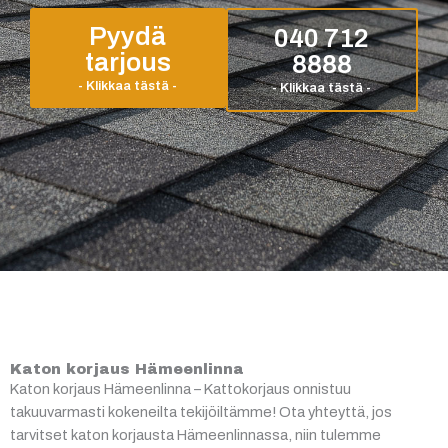
Pyydä
040 712
tarjous
8888
Katon korjaus Hämeenlinna
Katon korjaus Hämeenlinna – Kattokorjaus onnistuu
takuuvarmasti kokeneilta tekijöiltämme! Ota yhteyttä, jos
tarvitset katon korjausta Hämeenlinnassa, niin tulemme