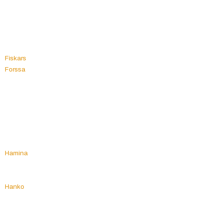
Eura
Oripää
Eurajoki
Orivesi
Evijärvi
Oulainen
Oulu
F
Outokumpu
Fiskars
Forssa
P
Padasjoki
H
Paimio
Haapajärvi
Paltamo
Haapavesi
Parainen
Hailuoto
Parikkala
Halikko
Parkano
Halsua
Pattijoki
Hamina
Pelkosenniemi
Hammarland
Pello
Hankasalmi
Perho
Hanko
Pernaja
Harjavalta
Perniö
Hartola
Pertteli