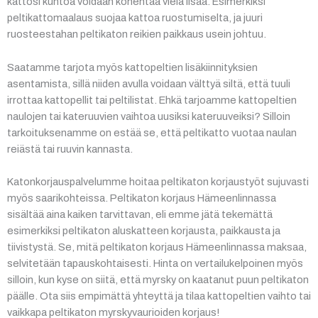
kattosi kuntoa voidaan kohentaa vielä lisää. Esimerkiksi
peltikattomaalaus suojaa kattoa ruostumiselta, ja juuri
ruosteestahan peltikaton reikien paikkaus usein johtuu.
Saatamme tarjota myös kattopeltien lisäkiinnityksien
asentamista, sillä niiden avulla voidaan välttyä siltä, että tuuli
irrottaa kattopellit tai peltilistat. Ehkä tarjoamme kattopeltien
naulojen tai kateruuvien vaihtoa uusiksi kateruuveiksi? Silloin
tarkoituksenamme on estää se, että peltikatto vuotaa naulan
reiästä tai ruuvin kannasta.
Katonkorjauspalvelumme hoitaa peltikaton korjaustyöt sujuvasti
myös saarikohteissa. Peltikaton korjaus Hämeenlinnassa
sisältää aina kaiken tarvittavan, eli emme jätä tekemättä
esimerkiksi peltikaton aluskatteen korjausta, paikkausta ja
tiivistystä. Se, mitä peltikaton korjaus Hämeenlinnassa maksaa,
selvitetään tapauskohtaisesti. Hinta on vertailukelpoinen myös
silloin, kun kyse on siitä, että myrsky on kaatanut puun peltikaton
päälle. Ota siis empimättä yhteyttä ja tilaa kattopeltien vaihto tai
vaikkapa peltikaton myrskyvaurioiden korjaus!