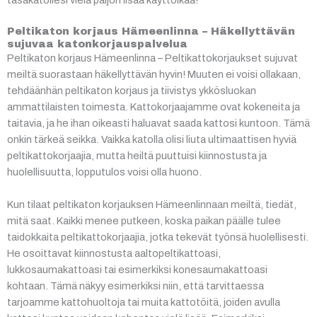
Peltikaton korjaus Hämeenlinna – Häkellyttävän
sujuvaa katonkorjauspalvelua
Peltikaton korjaus Hämeenlinna – Peltikattokorjaukset sujuvat
meiltä suorastaan häkellyttävän hyvin! Muuten ei voisi ollakaan,
tehdäänhän peltikaton korjaus ja tiivistys ykkösluokan
ammattilaisten toimesta. Kattokorjaajamme ovat kokeneita ja
taitavia, ja he ihan oikeasti haluavat saada kattosi kuntoon. Tämä
onkin tärkeä seikka. Vaikka katolla olisi liuta ultimaattisen hyviä
peltikattokorjaajia, mutta heiltä puuttuisi kiinnostusta ja
huolellisuutta, lopputulos voisi olla huono.
Kun tilaat peltikaton korjauksen Hämeenlinnaan meiltä, tiedät,
mitä saat. Kaikki menee putkeen, koska paikan päälle tulee
taidokkaita peltikattokorjaajia, jotka tekevät työnsä huolellisesti.
He osoittavat kiinnostusta aaltopeltikattoasi,
lukkosaumakattoasi tai esimerkiksi konesaumakattoasi
kohtaan. Tämä näkyy esimerkiksi niin, että tarvittaessa
tarjoamme kattohuoltoja tai muita kattotöitä, joiden avulla