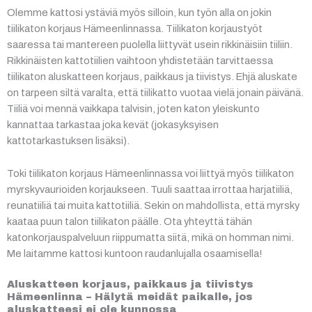
Olemme kattosi ystäviä myös silloin, kun työn alla on jokin
tiilikaton korjaus Hämeenlinnassa. Tiilikaton korjaustyöt
saaressa tai mantereen puolella liittyvät usein rikkinäisiin tiiliin.
Rikkinäisten kattotiilien vaihtoon yhdistetään tarvittaessa
tiilikaton aluskatteen korjaus, paikkaus ja tiivistys. Ehjä aluskate
on tarpeen siltä varalta, että tiilikatto vuotaa vielä jonain päivänä.
Tiiliä voi mennä vaikkapa talvisin, joten katon yleiskunto
kannattaa tarkastaa joka kevät (jokasyksyisen
kattotarkastuksen lisäksi).
Toki tiilikaton korjaus Hämeenlinnassa voi liittyä myös tiilikaton
myrskyvaurioiden korjaukseen. Tuuli saattaa irrottaa harjatiiliä,
reunatiiliä tai muita kattotiiliä. Sekin on mahdollista, että myrsky
kaataa puun talon tiilikaton päälle. Ota yhteyttä tähän
katonkorjauspalveluun riippumatta siitä, mikä on homman nimi.
Me laitamme kattosi kuntoon raudanlujalla osaamisella!
Aluskatteen korjaus, paikkaus ja tiivistys
Hämeenlinna – Hälytä meidät paikalle, jos
aluskatteesi ei ole kunnossa