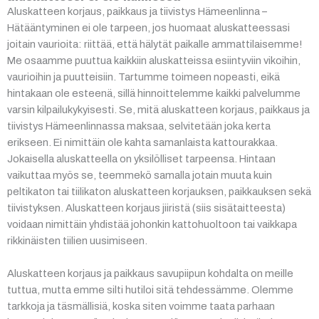
Aluskatteen korjaus, paikkaus ja tiivistys Hämeenlinna –
Hätääntyminen ei ole tarpeen, jos huomaat aluskatteessasi
joitain vaurioita: riittää, että hälytät paikalle ammattilaisemme!
Me osaamme puuttua kaikkiin aluskatteissa esiintyviin vikoihin,
vaurioihin ja puutteisiin. Tartumme toimeen nopeasti, eikä
hintakaan ole esteenä, sillä hinnoittelemme kaikki palvelumme
varsin kilpailukykyisesti. Se, mitä aluskatteen korjaus, paikkaus ja
tiivistys Hämeenlinnassa maksaa, selvitetään joka kerta
erikseen. Ei nimittäin ole kahta samanlaista kattourakkaa.
Jokaisella aluskatteella on yksilölliset tarpeensa. Hintaan
vaikuttaa myös se, teemmekö samalla jotain muuta kuin
peltikaton tai tiilikaton aluskatteen korjauksen, paikkauksen sekä
tiivistyksen. Aluskatteen korjaus jiiristä (siis sisätaitteesta)
voidaan nimittäin yhdistää johonkin kattohuoltoon tai vaikkapa
rikkinäisten tiilien uusimiseen.
Aluskatteen korjaus ja paikkaus savupiipun kohdalta on meille
tuttua, mutta emme silti hutiloi sitä tehdessämme. Olemme
tarkkoja ja täsmällisiä, koska siten voimme taata parhaan