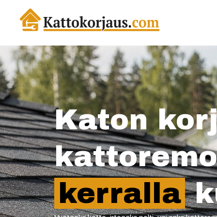
Siirry
sisältöön
Katon korj
kattoremo
kerralla
k