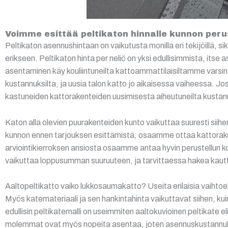
Voimme esittää peltikaton hinnalle kunnon per
Peltikaton asennushintaan on vaikutusta monilla eri tekijöillä, 
erikseen. Peltikaton hinta per neliö on yksi edullisimmista, itse a
asentaminen käy kouliintuneilta kattoammattilaisiltamme varsin vi
kustannuksilta, ja uusia talon katto jo aikaisessa vaiheessa. J
kastuneiden kattorakenteiden uusimisesta aiheutuneilta kustann
Katon alla olevien puurakenteiden kunto vaikuttaa suuresti sii
kunnon ennen tarjouksen esittämistä, osaamme ottaa kattorake
arviointikierroksen ansiosta osaamme antaa hyvin perustellun ko
vaikuttaa loppusumman suuruuteen, ja tarvittaessa hakea kaut
Aaltopeltikatto vaiko lukkosaumakatto? Useita erilaisia vaihtoeh
Myös katemateriaali ja sen hankintahinta vaikuttavat siihen, ku
edullisin peltikatemalli on useimmiten aaltokuvioinen peltikate 
molemmat ovat myös nopeita asentaa, joten asennuskustannuk