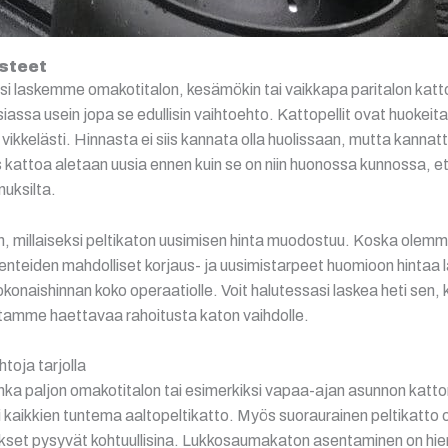
usteet
siksi laskemme omakotitalon, kesämökin tai vaikkapa paritalon kat
siassa usein jopa se edullisin vaihtoehto. Kattopellit ovat huokeita 
kkelästi. Hinnasta ei siis kannata olla huolissaan, mutta kannatta
os kattoa aletaan uusia ennen kuin se on niin huonossa kunnossa, 
uksilta.
hen, millaiseksi peltikaton uusimisen hinta muodostuu. Koska ole
nteiden mahdolliset korjaus- ja uusimistarpeet huomioon hintaa
konaishinnan koko operaatiolle. Voit halutessasi laskea heti sen,
tamme haettavaa rahoitusta katon vaihdolle.
toja tarjolla
inka paljon omakotitalon tai esimerkiksi vapaa-ajan asunnon kattor
eli kaikkien tuntema aaltopeltikatto. Myös suoraurainen peltikatto 
set pysyvät kohtuullisina. Lukkosaumakaton asentaminen on hi