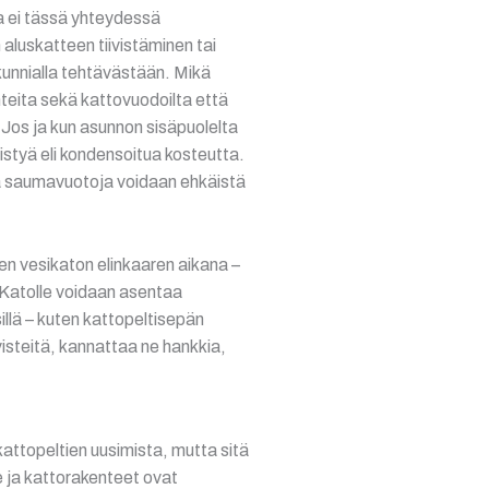
ta ei tässä yhteydessä
 aluskatteen tiivistäminen tai
 kunnialla tehtävästään. Mikä
nteita sekä kattovuodoilta että
 Jos ja kun asunnon sisäpuolelta
vistyä eli kondensoitua kosteutta.
ja saumavuotoja voidaan ehkäistä
den vesikaton elinkaaren aikana –
. Katolle voidaan asentaa
sillä – kuten kattopeltisepän
iivisteitä, kannattaa ne hankkia,
attopeltien uusimista, mutta sitä
e ja kattorakenteet ovat