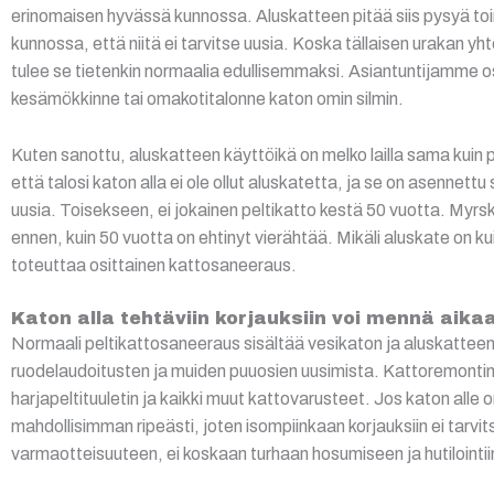
erinomaisen hyvässä kunnossa. Aluskatteen pitää siis pysyä toi
kunnossa, että niitä ei tarvitse uusia. Koska tällaisen urakan 
tulee se tietenkin normaalia edullisemmaksi. Asiantuntijamme osa
kesämökkinne tai omakotitalonne katon omin silmin.
Kuten sanottu, aluskatteen käyttöikä on melko lailla sama kuin pe
että talosi katon alla ei ole ollut aluskatetta, ja se on asennett
uusia. Toisekseen, ei jokainen peltikatto kestä 50 vuotta. Myrsky
ennen, kuin 50 vuotta on ehtinyt vierähtää. Mikäli aluskate on k
toteuttaa osittainen kattosaneeraus.
Katon alla tehtäviin korjauksiin voi mennä aika
Normaali peltikattosaneeraus sisältää vesikaton ja aluskatteen p
ruodelaudoitusten ja muiden puuosien uusimista. Kattoremontin 
harjapeltituuletin ja kaikki muut kattovarusteet. Jos katon alle
mahdollisimman ripeästi, joten isompiinkaan korjauksiin ei ta
varmaotteisuuteen, ei koskaan turhaan hosumiseen ja hutilointii