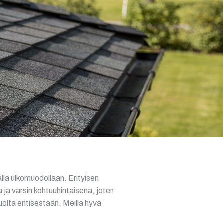
lla ulkomuodollaan. Erityisen
 ja varsin kohtuuhintaisena, joten
uolta entisestään. Meillä hyvä