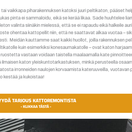
ai vaikkapa piharakennuksen katoksi juuri peltikaton, pääset help
iukas pinta ei sammaloidu, eikä se kerää likaa. Sade huuhtelee lian 
ton valinta siinäkin mielessä, että se ei rapaudu eikä halkeile aur
ste ohentaa kattopellit niin, että ne saattavat alkaa vuotaa – s
isesti. Meidän kauttamme saat kaikki huollot, joilla rakennuksen p
peltikatolle kuin esimerkiksi konesaumakatolle – ovat katon harja
 ruostetta vastaan voidaan taistella maalaamalla kate pinnoittee
 ilmaisen katon yleiskuntotarkastuksen, minkä perusteella osaa
katosta irronneiden naulojen korvaamista kateruuveilla, vuotavan p
to kestää ja kukoistaa!
YYDÄ TARJOUS KATTOREMONTISTA