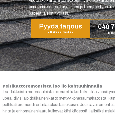
Vuotaako katto, irtoaako pelti, vai onko kattor
annamme suoran tarjouksen ja teemme työn alust
paperit ja siisti työjälki.
Pyydä tarjous
040 
Peltikattoremontista iso ilo kohtuuhinnalla
Laadukkaista materiaaleista toteutettu katto kestää vuosikymmen
upea, tiivis ja pitkäikäinen katto syntyy konesaumakatosta. Kun 
peltikattoremontti ei laita taloutta sekaisin. Joustava remontt
hinta ja erinomainen laatu kulkevat käsi kädessä, ja lisäksi as