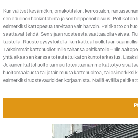
Kun valitset kesämökin, omakotitalon, kerrostalon, rantasaunan t
sen edullinen hankintahinta ja sen helppohoitoisuus. Peltikaton l
esimerkiksi kattopesua tarvitaan vain harvoin. Peltikatto on huole
saattavat tehdä. Sen sijaan ruosteesta saattaa olla vaivaa. Ruo
taistella. Ruoste pysyy loitolla, kun kattoa huolletaan säännöll
Tärkeimmät kattohuollot mille tahansa peltikatolle – niin aalto
yhtä aikaa sen kanssa toteutettu katon kuntotarkastus. Lisäksi
Jokainen kattohuolto tai muu toteuttamamme kattotyö sisältää
huoltomaalausta tai jotain muuta kattohuoltoa, tai esimerkiksi 
esimerkiksi ruostevaurioiden korjaamista. Näillä eväillä peltikat
P