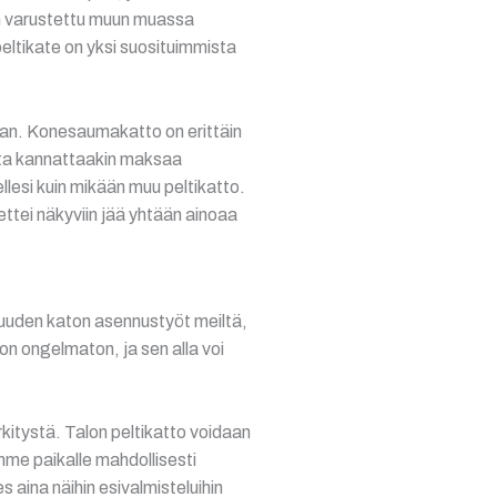
 on varustettu muun muassa
peltikate on yksi suosituimmista
kaan. Konesaumakatto on erittäin
sta kannattaakin maksaa
lesi kuin mikään muu peltikatto.
ettei näkyviin jää yhtään ainoaa
a uuden katon asennustyöt meiltä,
o on ongelmaton, ja sen alla voi
kitystä. Talon peltikatto voidaan
me paikalle mahdollisesti
 aina näihin esivalmisteluihin