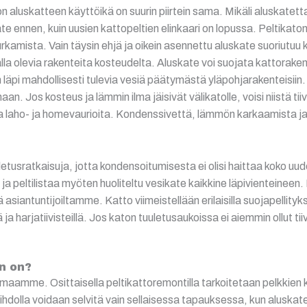
on aluskatteen käyttöikä on suurin piirtein sama. Mikäli aluskatet
ate ennen, kuin uusien kattopeltien elinkaari on lopussa. Peltikaton
purkamista. Vain täysin ehjä ja oikein asennettu aluskate suoriutuu
lla olevia rakenteita kosteudelta. Aluskate voi suojata kattorake
 läpi mahdollisesti tulevia vesiä päätymästä yläpohjarakenteisiin.
 Jos kosteus ja lämmin ilma jäisivät välikatolle, voisi niistä tii
ttaa laho- ja homevaurioita. Kondenssivettä, lämmön karkaamista 
etusratkaisuja, jotta kondensoitumisesta ei olisi haittaa koko uu
 ja peltilistaa myöten huoliteltu vesikate kaikkine läpivienteineen
asiantuntijoiltamme. Katto viimeistellään erilaisilla suojapellityk
llä ja harjatiivisteillä. Jos katon tuuletusaukoissa ei aiemmin ollut t
en on?
maamme. Osittaisella peltikattoremontilla tarkoitetaan pelkkien k
aihdolla voidaan selvitä vain sellaisessa tapauksessa, kun aluskat