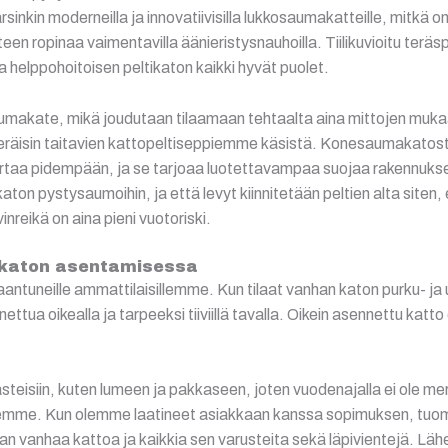
sinkin moderneilla ja innovatiivisilla lukkosaumakatteille, mitkä
n ropinaa vaimentavilla äänieristysnauhoilla. Tiilikuvioitu teräs
ja helppohoitoisen peltikaton kaikki hyvät puolet.
nesaumakate, mikä joudutaan tilaamaan tehtaalta aina mittojen mu
t peräisin taitavien kattopeltiseppiemme käsistä. Konesaumakato
kertaa pidempään, ja se tarjoaa luotettavampaa suojaa rakennuksel
ton pystysaumoihin, ja että levyt kiinnitetään peltien alta siten, 
inreikä on aina pieni vuotoriski.
tikaton asentamisessa
aantuneille ammattilaisillemme. Kun tilaat vanhan katon purku- j
nettua oikealla ja tarpeeksi tiiviillä tavalla. Oikein asennettu katt
isiin, kuten lumeen ja pakkaseen, joten vuodenajalla ei ole mer
semme. Kun olemme laatineet asiakkaan kanssa sopimuksen, tuom
 vanhaa kattoa ja kaikkia sen varusteita sekä läpivientejä. Lähes