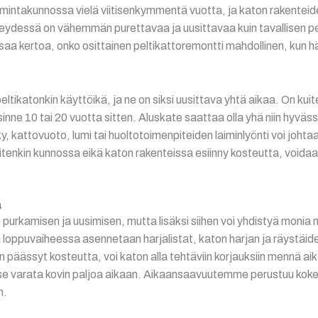
mintakunnossa vielä viitisenkymmentä vuotta, ja katon rakenteide
yhteydessä on vähemmän purettavaa ja uusittavaa kuin tavallisen 
a kertoa, onko osittainen peltikattoremontti mahdollinen, kun hän
ltikatonkin käyttöikä, ja ne on siksi uusittava yhtä aikaa. On kuit
u sinne 10 tai 20 vuotta sitten. Aluskate saattaa olla yhä niin hyväs
, kattovuoto, lumi tai huoltotoimenpiteiden laiminlyönti voi johtaa 
uitenkin kunnossa eikä katon rakenteissa esiinny kosteutta, voidaan
a
urkamisen ja uusimisen, mutta lisäksi siihen voi yhdistyä monia m
loppuvaiheessa asennetaan harjalistat, katon harjan ja räystäiden
 on päässyt kosteutta, voi katon alla tehtäviin korjauksiin mennä a
rvitse varata kovin paljoa aikaan. Aikaansaavuutemme perustuu k
n.