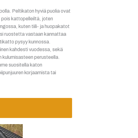
olla. Peltikaton hyviä puolia ovat
pois kattopelleiltä, joten
ingossa, kuten tiili- ja huopakatot
iksi ruostetta vastaan kannattaa
eltikatto pysyy kunnossa.
aminen kahdesti vuodessa, sekä
n kulumisasteen perusteella.
mme suositella katon
iipunjuuren korjaamista tai