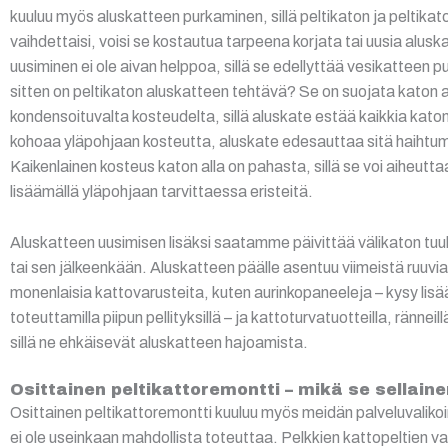
kuuluu myös aluskatteen purkaminen, sillä peltikaton ja peltikat
vaihdettaisi, voisi se kostautua tarpeena korjata tai uusia alusk
uusiminen ei ole aivan helppoa, sillä se edellyttää vesikatteen 
sitten on peltikaton aluskatteen tehtävä? Se on suojata katon a
kondensoituvalta kosteudelta, sillä aluskate estää kaikkia katon
kohoaa yläpohjaan kosteutta, aluskate edesauttaa sitä haihtumaan.
Kaikenlainen kosteus katon alla on pahasta, sillä se voi aiheu
lisäämällä yläpohjaan tarvittaessa eristeitä.
Aluskatteen uusimisen lisäksi saatamme päivittää välikaton tuul
tai sen jälkeenkään. Aluskatteen päälle asentuu viimeistä ruuvia
monenlaisia kattovarusteita, kuten aurinkopaneeleja – kysy lisää 
toteuttamilla piipun pellityksillä – ja kattoturvatuotteilla, rännei
sillä ne ehkäisevät aluskatteen hajoamista.
Osittainen peltikattoremontti – mikä se sellain
Osittainen peltikattoremontti kuuluu myös meidän palveluvalikoi
ei ole useinkaan mahdollista toteuttaa. Pelkkien kattopeltien v