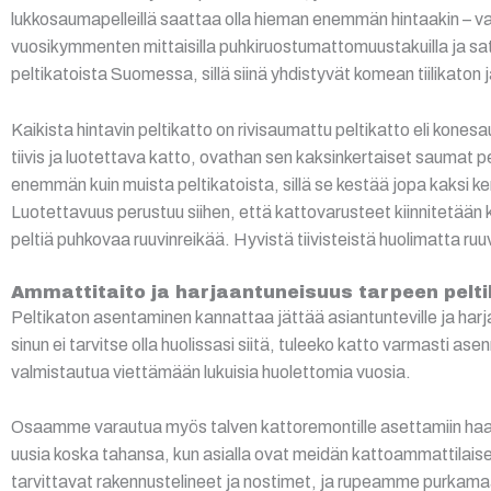
lukkosaumapelleillä saattaa olla hieman enemmän hintaakin – var
vuosikymmenten mittaisilla puhkiruostumattomuustakuilla ja satee
peltikatoista Suomessa, sillä siinä yhdistyvät komean tiilikaton 
Kaikista hintavin peltikatto on rivisaumattu peltikatto eli ko
tiivis ja luotettava katto, ovathan sen kaksinkertaiset sauma
enemmän kuin muista peltikatoista, sillä se kestää jopa kaksi 
Luotettavuus perustuu siihen, että kattovarusteet kiinnitetään ka
peltiä puhkovaa ruuvinreikää. Hyvistä tiivisteistä huolimatta ruuv
Ammattitaito ja harjaantuneisuus tarpeen pel
Peltikaton asentaminen kannattaa jättää asiantunteville ja harj
sinun ei tarvitse olla huolissasi siitä, tuleeko katto varmasti asen
valmistautua viettämään lukuisia huolettomia vuosia.
Osaamme varautua myös talven kattoremontille asettamiin haaste
uusia koska tahansa, kun asialla ovat meidän kattoammattilai
tarvittavat rakennustelineet ja nostimet, ja rupeamme purkamaan