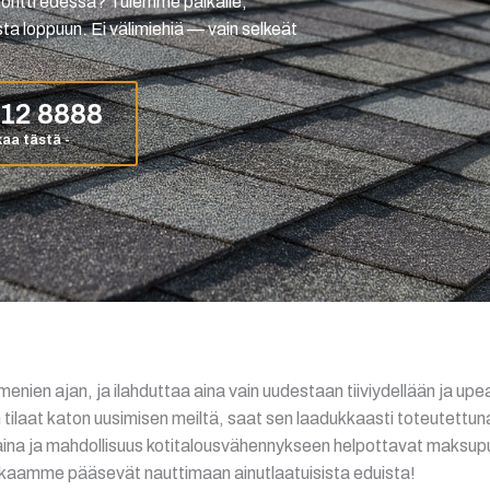
emontti edessä? Tulemme paikalle,
a loppuun. Ei välimiehiä — vain selkeät
712 8888
ien ajan, ja ilahduttaa aina vain uudestaan tiiviydellään ja upea
tilaat katon uusimisen meiltä, saat sen laadukkaasti toteutettuna
ilaina ja mahdollisuus kotitalousvähennykseen helpottavat maksup
iakkaamme pääsevät nauttimaan ainutlaatuisista eduista!