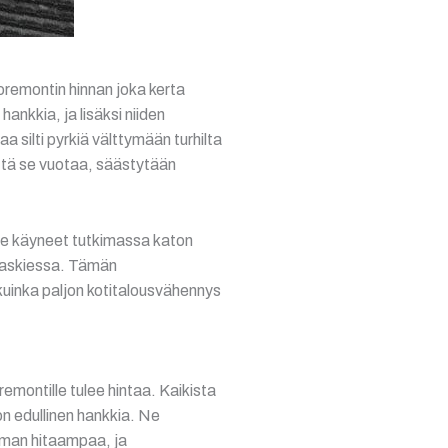
toremontin hinnan joka kerta
hankkia, ja lisäksi niiden
a silti pyrkiä välttymään turhilta
että se vuotaa, säästytään
mme käyneet tutkimassa katon
 laskiessa. Tämän
 kuinka paljon kotitalousvähennys
emontille tulee hintaa. Kaikista
on edullinen hankkia. Ne
eman hitaampaa, ja