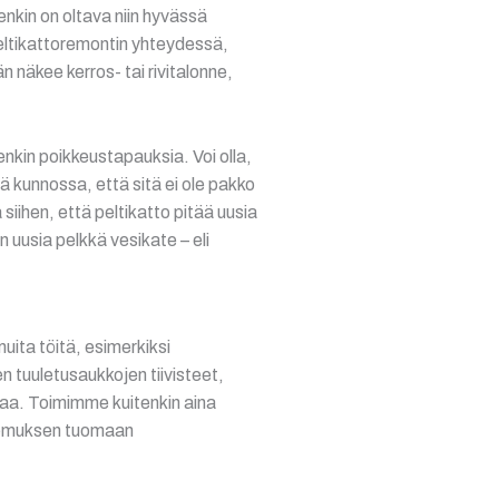
nkin on oltava niin hyvässä
peltikattoremontin yhteydessä,
 näkee kerros- tai rivitalonne,
enkin poikkeustapauksia. Voi olla,
sä kunnossa, että sitä ei ole pakko
siihen, että peltikatto pitää uusia
 uusia pelkkä vesikate – eli
uita töitä, esimerkiksi
 tuuletusaukkojen tiivisteet,
ikaa. Toimimme kuitenkin aina
okemuksen tuomaan