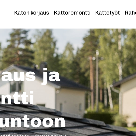
Katon korjaus
Kattoremontti
Kattotyöt
Rah
aus ja
ntti
untoon